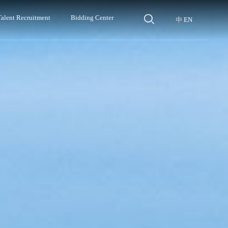
Talent Recruitment
Bidding Center
EN
中