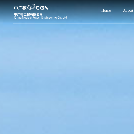
Home
About